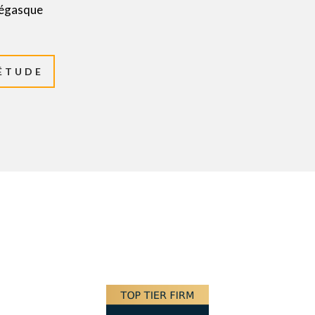
négasque
'ÉTUDE