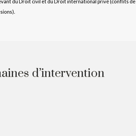
nt du Droit civil et du Droit international privé (conflits de l
sions).
ines d’intervention