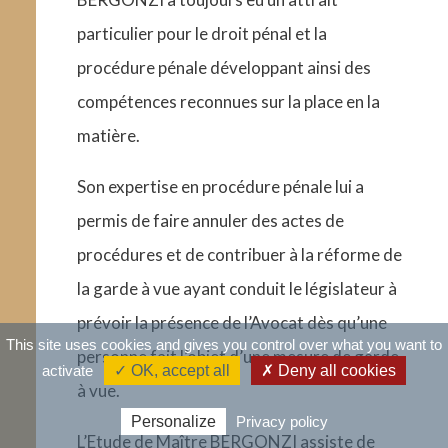
particulier pour le droit pénal et la
procédure pénale développant ainsi des
compétences reconnues sur la place en la
matière.
Son expertise en procédure pénale lui a
permis de faire annuler des actes de
procédures et de contribuer à la réforme de
la garde à vue ayant conduit le législateur à
prévoir la présence de l’Avocat dès qu’une
This site uses cookies and gives you control over what you want to
personne fait l’objet d’une mesure de garde
activate
✓ OK, accept all
✗ Deny all cookies
à vue.
Personalize
Privacy policy
L’Etude de Maître BERGONZI assiste de