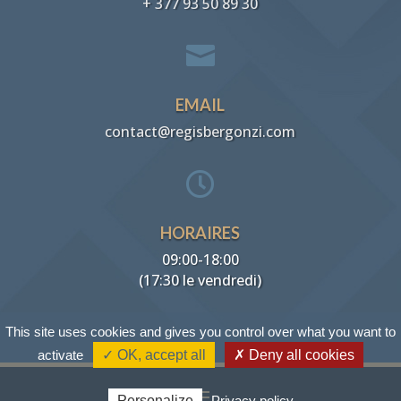
+ 377 93 50 89 30

EMAIL
contact@regisbergonzi.com

HORAIRES
09:00-18:00
(17:30 le vendredi)
This site uses cookies and gives you control over what you want to
activate
✓ OK, accept all
✗ Deny all cookies
Personalize
Privacy policy